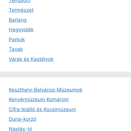
Templom
Természet
Barlang
Hegyvidék
Parkok
Tavak
Várak és Kastélyok
Keszthelyi Belvárosi Múzeumok
Kenyérmúzeum Komárom
Cifra Istálló és Kocsimúzeum
Duna-korzó
Naplás-tó