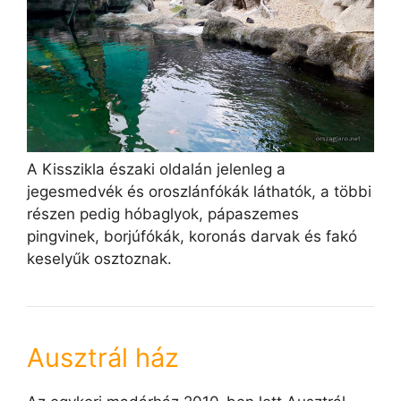
A Kisszikla északi oldalán jelenleg a
jegesmedvék és oroszlánfókák láthatók, a többi
részen pedig hóbaglyok, pápaszemes
pingvinek, borjúfókák, koronás darvak és fakó
keselyűk osztoznak.
Ausztrál ház