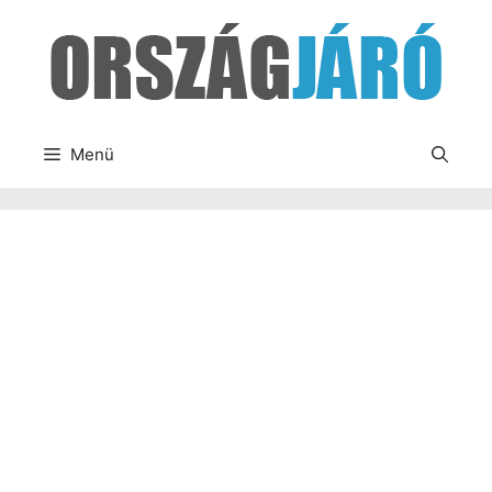
Kilépés
a
tartalomba
Menü