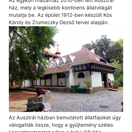
Az egykori madárház 2010-ben lett Ausztrál
ház, mely a legkisebb kontinens állatvilágát
mutatja be. Az épület 1912-ben készült Kós
Károly és Zrumeczky Dezső tervei alapján.
Az Ausztrál házban bemutatott állatfajokat úgy
válogatták össze, hogy a gyűjtemény széles