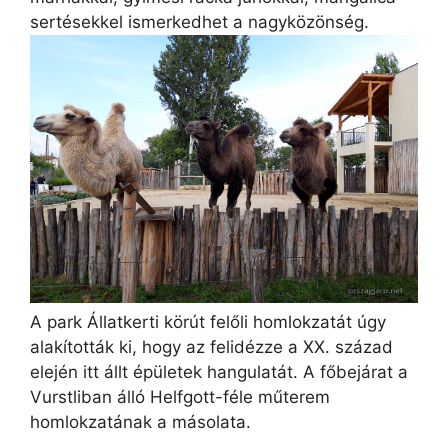
sertésekkel ismerkedhet a nagyközönség.
A park Állatkerti körút felőli homlokzatát úgy
alakították ki, hogy az felidézze a XX. század
elején itt állt épületek hangulatát. A főbejárat a
Vurstliban álló Helfgott-féle műterem
homlokzatának a másolata.