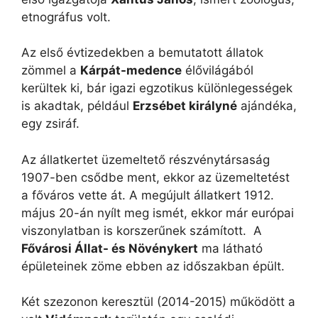
etnográfus volt.
Az első évtizedekben a bemutatott állatok
zömmel a
Kárpát-medence
élővilágából
kerültek ki, bár igazi egzotikus különlegességek
is akadtak, például
Erzsébet királyné
ajándéka,
egy zsiráf.
Az állatkertet üzemeltető részvénytársaság
1907-ben csődbe ment, ekkor az üzemeltetést
a főváros vette át. A megújult állatkert 1912.
május 20-án nyílt meg ismét, ekkor már európai
viszonylatban is korszerűnek számított. A
Fővárosi Állat- és Növénykert
ma látható
épületeinek zöme ebben az időszakban épült.
Két szezonon keresztül (2014-2015) működött a