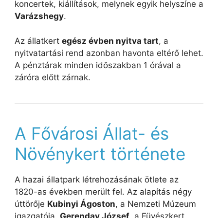
koncertek, kiállítások, melynek egyik helyszíne a
Varázshegy
.
Az állatkert
egész évben nyitva tart
, a
nyitvatartási rend azonban havonta eltérő lehet.
A pénztárak minden időszakban 1 órával a
záróra előtt zárnak.
A Fővárosi Állat- és
Növénykert története
A hazai állatpark létrehozásának ötlete az
1820-as években merült fel. Az alapítás négy
úttörője
Kubinyi Ágoston
, a Nemzeti Múzeum
igazgatója,
Gerenday József
, a Füvészkert