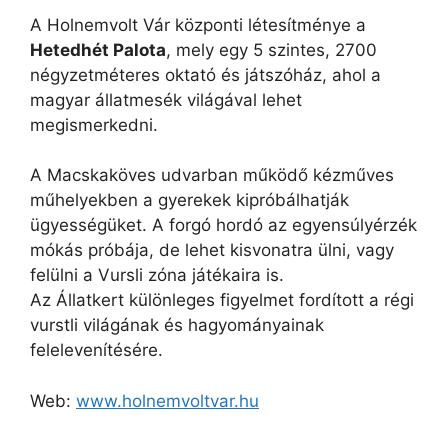
A Holnemvolt Vár központi létesítménye a
Hetedhét Palota
, mely egy 5 szintes, 2700
négyzetméteres oktató és játszóház, ahol a
magyar állatmesék világával lehet
megismerkedni.
A Macskaköves udvarban működő kézműves
műhelyekben a gyerekek kipróbálhatják
ügyességüket. A forgó hordó az egyensúlyérzék
mókás próbája, de lehet kisvonatra ülni, vagy
felülni a Vursli zóna játékaira is.
Az Állatkert különleges figyelmet fordított a régi
vurstli világának és hagyományainak
felelevenítésére.
Web:
www.holnemvoltvar.hu