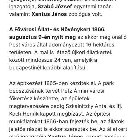
igazgatója,
Szabó József
egyetemi tanár,
valamint
Xantus János
zoológus volt.
A Fővárosi Állat- és Növénykert 1866.
augusztus 9-én nyílt meg
az akkor még önálló
Pest város által adományozott 16 hektáros
területen. A mai is létező újkori állatkertek
között mindössze 24 van, amelyik a
budapestinél korábbi alapítású.
Az építkezést 1865-ben kezdték el. A park
beosztásának tervét Petz Ármin városi
főkertész készítette, az épületek
megtervezésére pedig Szkalnitzky Antal és ifj.
Koch Henrik kapott megbízást. Az építési
munkálatokat 1866-ban fejezték be, az állatok
jeletős részét is ekkor szerezték be. Az állatkert
első igazgatója
Xantus János
, ismert zoológus,