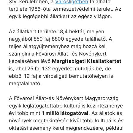
XIV. kerületében, a
Városligetben
található,
területe 1986-óta természetvédelmi terület. Az
egyik legrégebbi állatkert az egész világon.
Az állatkert területe 18,4 hektár, melyen
nagyjából 850 faj 8800 egyede található. A
teljes állatgyűjteményhez még hozzá kell
számolni a Fővárosi Állat- és Növénykert
kezelésében lévő
Margitszigeti Kisállatkertet
is, ahol 25 faj 132 egyedét mutatják be, de
ebből 19 faj a városligeti bemutatóhelyen is
megtalálható.
A Fővárosi Állat-és Növénykert Magyarország
egyik leglátogatottabb kulturális közintézménye
évi több mint
1 millió látogatóval
. Az állatok és
növények megtekintésén kívül több kulturális és
oktatási esemény kerül megrendezésre, például