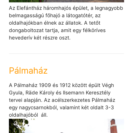
Az Elefántház háromhajós épület, a legnagyobb
belmagasságú főhajó a látogatótér, az
oldalhajókban élnek az állatok. A tetőt
dongaboltozat tartja, amit egy félköríves
hevederív két részre oszt.
Pálmaház
A Pálmaház 1909 és 1912 között épült Végh
Gyula, Räde Károly és Ilsemann Keresztély
tervei alapján. Az acélszerkezetes Pálmaház
egy nagycsarnokból, valamint két oldalt 3-3
oldalhajóból áll.