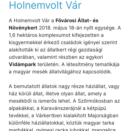
Holnemvolt Vár
A Holnemvolt Vár a
Fővárosi Állat- és
Növénykert
2018. május 18-án nyílt egysége. A
1,6 hektáros komplexumot kifejezetten a
kisgyermekkel érkező családok igényei szerint
alakították ki az állatkert régi gazdasági
udvarában, valamint részben az egykori
Vidámpark
területén. A létesítmény tematikája
a magyar mesék állatvilágához kapcsolódik.
A bemutatott állatok nagy része háziállat, vagy
ház körüli állat, illetve olyan állat, amely a
mesékből is ismerős lehet. A Szőrmókosban az
alpakákkal, a Karavánszerájnál a kétpúpú
tevékkel, a Várkertben kialakított Majorságban
különféle háziállatokkal, köztük magyar tarka
marhákkal, gyimesi racka juhokkal, mangalica