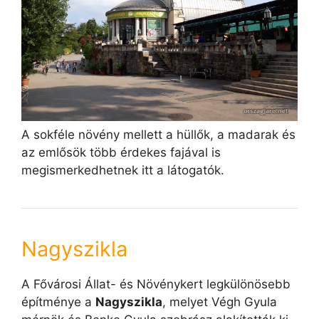
A sokféle növény mellett a hüllők, a madarak és
az emlősök több érdekes fajával is
megismerkedhetnek itt a látogatók.
Nagyszikla
A Fővárosi Állat- és Növénykert legkülönösebb
építménye a
Nagyszikla
, melyet Végh Gyula