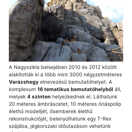
A Nagyszikla belsejében 2010 és 2012 között
alakították ki a több mint 3000 négyzetméteres
Varázshegy
elnevezésű bemutatóhelyet. A
komplexum
16 tematikus bemutatóhelyből
áll,
melyek
4 szinten
helyezkednek el. Láthatunk
20 méteres ámbráscetet, 10 méteres óriáspolip
élethű modelljét, ősemberek élethű
rekonstrukcióját, belenyúlhatunk egy T-Rex
szájába, jégkorszaki időutazáson vehetünk