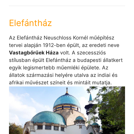
Elefántház
Az Elefántház Neuschloss Kornél műépítész
tervei alapján 1912-ben épült, az eredeti neve
Vastagbőrűek Háza
volt. A szecessziós
stílusban épült Elefántház a budapesti állatkert
egyik legismertebb műemléki épülete. Az
állatok származási helyére utalva az indiai és
afrikai művészet színeit és mintáit mutatja.