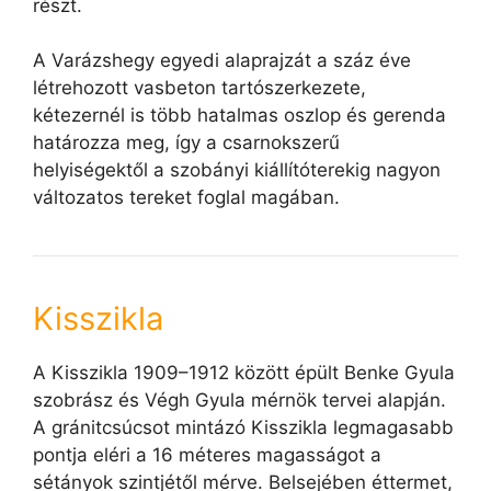
részt.
A Varázshegy egyedi alaprajzát a száz éve
létrehozott vasbeton tartószerkezete,
kétezernél is több hatalmas oszlop és gerenda
határozza meg, így a csarnokszerű
helyiségektől a szobányi kiállítóterekig nagyon
változatos tereket foglal magában.
Kisszikla
A Kisszikla 1909–1912 között épült Benke Gyula
szobrász és Végh Gyula mérnök tervei alapján.
A gránitcsúcsot mintázó Kisszikla legmagasabb
pontja eléri a 16 méteres magasságot a
sétányok szintjétől mérve. Belsejében éttermet,