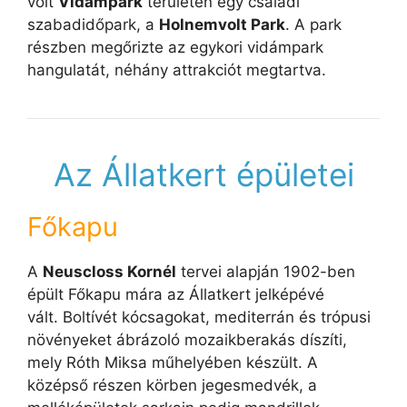
volt
Vidámpark
területén egy családi
szabadidőpark, a
Holnemvolt Park
. A park
részben megőrizte az egykori vidámpark
hangulatát, néhány attrakciót megtartva.
Az Állatkert épületei
Főkapu
A
Neuscloss Kornél
tervei alapján 1902-ben
épült Főkapu mára az Állatkert jelképévé
vált. Boltívét kócsagokat, mediterrán és trópusi
növényeket ábrázoló mozaikberakás díszíti,
mely Róth Miksa műhelyében készült. A
középső részen körben jegesmedvék, a