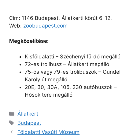
Cím: 1146 Budapest, Állatkerti körút 6-12.
Web:
zoobudapest.com
Megközelítése:
Kisföldalatti – Széchenyi fürdő megálló
72-es trolibusz – Állatkert megálló
75-ös vagy 79-es trolibuszok – Gundel
Károly út megálló
20E, 30, 30A, 105, 230 autóbuszok –
Hősök tere megálló
Kategória
Állatkert
Címkék
Budapest
Földalatti Vasúti Múzeum