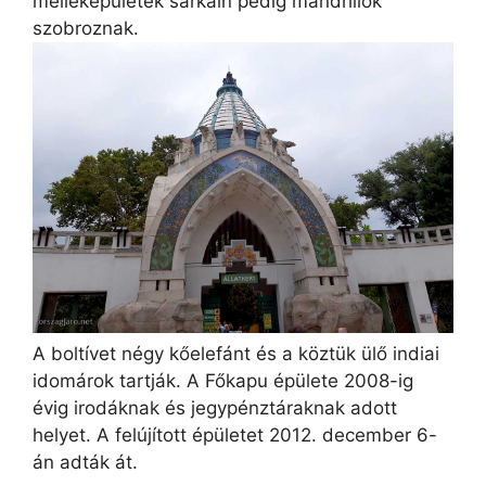
melléképületek sarkain pedig mandrillok
szobroznak.
A boltívet négy kőelefánt és a köztük ülő indiai
idomárok tartják. A Főkapu épülete 2008-ig
évig irodáknak és jegypénztáraknak adott
helyet. A felújított épületet 2012. december 6-
án adták át.