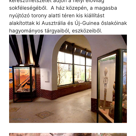
keresztmetszetet adjon a helyi élővilág
sokféleségéből. A ház közepén, a magasba
nyújtózó torony alatti téren kis kiállítást
alakítottak ki Ausztrália és Új-Guinea őslakóinak
hagyományos tárgyaiból, eszközeiből.