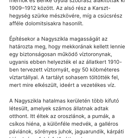
mérnök és Benke Gyula szobrász alakították ki
1909–1912 között. Az alsó rész a Karszt-
hegység szürke mészkövére, míg a csúcsrész
afféle dolomitsisakra hasonlít.
Építésekor a Nagyszikla magasságát az
határozta meg, hogy mekkorának kellett lennie
egy biztonságosan működő víztoronynak,
ugyanis ebben helyezték el az állatkert 1910-
ben tervezett víztornyát, egy 50 köbméteres
víztartállyal. A tartályt sohasem töltötték fel,
mert mire elkészült, ideért a vezetékes víz.
A Nagyszikla hatalmas kerületén több kifutó
létesült, amelyek számos állatnak adtak
otthont. Itt éltek az oroszlánok, a pumák, a
csíkos hiéna, a különféle medvék, a galléros
páviánok, sörényes juhok, jaguarundik, kárpáti