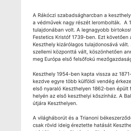
A Rákóczi szabadságharcban a keszthelyi
a védművek nagy részét lerombolták. A 1
tulajdonában volt. A legnagyobb birtokost
Festetics Kristóf 1739-ben. Ezt követően 
Keszthely kizárólagos tulajdonosává vált.
szellemi központtá vált, köszönhetően ann
meg Európa első felsőfokú mezőgazdasági 
Keszthely 1954-ben kapta vissza az 1871-
kezdve egyre több külföldi vendég érkezet
első nyaraló Keszthelyen 1862-ben épült f
helyén az első keszthelyi kőszínház. A Ba
útjára Keszthelyen.
A világháborút és a Trianoni békeszerződ
csak rövid ideig éreztette hatását Keszt