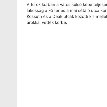
A török korban a város külső képe teljesen
lakosság a Fő tér és a mai sétáló utca kör
Kossuth és a Deák utcák közötti kis mellé
árokkal vették körbe.