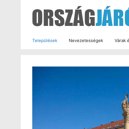
Kilépés
a
tartalomba
Települések
Nevezetességek
Várak 