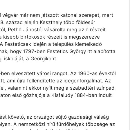
 végvár már nem játszott katonai szerepet, mert
8. század elején Keszthely több földesúr
ól, Pethő Jánostól vásárolta meg az ő részeit
a kisebb birtokosok részeit is megszerezve
 A Festeticsek idején a település kiemelkedő
ak, hogy 1797-ben Festetics György itt alapította
iskoláját, a Georgikont.
ben elveszített városi rangot. Az 1960-as évektől
t, ami újra fellendítette az idegenforgalmat. Az
el, valamint ekkor nyílt meg a szabadtéri színpad
laton első gőzhajója a Kisfaludy 1884-ben indult
ést követő, az országot sújtó gazdasági válság
helyen. A nemzetközi hírű fürdőhelyek többsége az