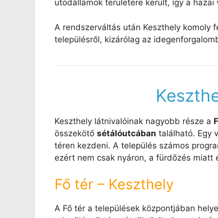
utódállamok területére került, így a haza
A rendszerváltás után Keszthely komoly fej
településről, kizárólag az idegenforgalom
Keszthe
Keszthely látnivalóinak nagyobb része a
F
összekötő
sétálóutcában
található. Egy 
téren kezdeni. A település számos progra
ezért nem csak nyáron, a fürdőzés miatt 
Fő tér – Keszthely
A Fő tér a települések központjában helye