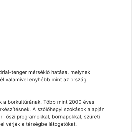
driai-tenger mérséklő hatása, melynek
tél valamivel enyhébb mint az ország
k a borkultúrának. Több mint 2000 éves
készítésnek. A szőlőhegyi szokások alapján
ri-őszi programokkal, bornapokkal, szüreti
el várják a térségbe látogatókat.