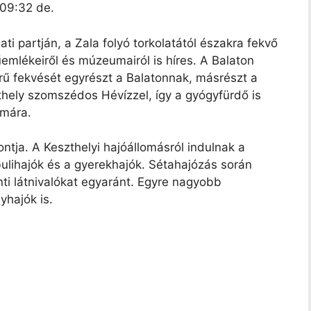
 09:32 de.
ti partján, a Zala folyó torkolatától északra fekvő
űemlékeiről és múzeumairól is híres. A Balaton
rű fekvését egyrészt a Balatonnak, másrészt a
hely szomszédos Hévízzel, így a gyógyfürdő is
ámára.
ontja. A Keszthelyi hajóállomásról indulnak a
 bulihajók és a gyerekhajók. Sétahajózás során
ti látnivalókat egyaránt. Egyre nagyobb
hajók is.