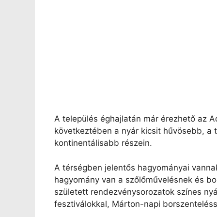
A település éghajlatán már érezhető az A
következtében a nyár kicsit hűvösebb, a 
kontinentálisabb részein.
A térségben jelentős hagyományai vanna
hagyomány van a szőlőművelésnek és bor
született rendezvénysorozatok színes nyá
fesztiválokkal, Márton-napi borszenteléss