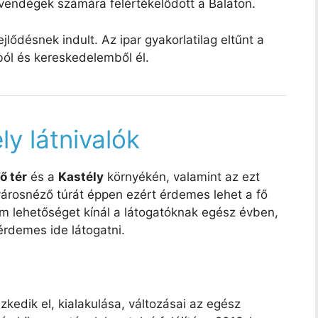
i vendégek számára felértékelődött a Balaton.
lődésnek indult. Az ipar gyakorlatilag eltűnt a
ból és kereskedelemből él.
ly látnivalók
ő tér
és a
Kastély
környékén, valamint az ezt
városnéző túrát éppen ezért érdemes lehet a fő
m lehetőséget kínál a látogatóknak egész évben,
érdemes ide látogatni.
zkedik el, kialakulása, változásai az egész