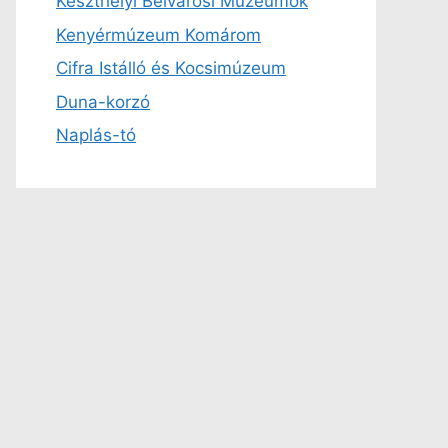
Keszthelyi Belvárosi Múzeumok
Kenyérmúzeum Komárom
Cifra Istálló és Kocsimúzeum
Duna-korzó
Naplás-tó