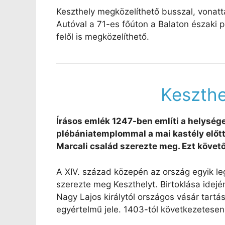
Keszthely megközelíthető busszal, vonatta
Autóval a 71-es főúton a Balaton északi p
felől is megközelíthető.
Keszthe
Írásos emlék 1247-ben említi a helysége
plébániatemplommal a mai kastély előtt. K
Marcali család szerezte meg. Ezt követőe
A XIV. század közepén az ország egyik leg
szerezte meg Keszthelyt. Birtoklása idején
Nagy Lajos királytól országos vásár tartá
egyértelmű jele. 1403-tól következetesen