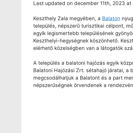
Last updated on december 11th, 2023 at
Keszthely Zala megyében, a
Balaton
nyuga
település, népszerű turisztikai célpont, m
egyik legismertebb településének gyönyö
Keszthelyi-hegységnek köszönhető. Keszt
elérhető közelségben van a látogatók sz
A település a balatoni hajózás egyik közp
Balatoni Hajózási Zrt. sétahajó járatai, a
megcsodálhatjuk a Balatont és a part men
népszerűségnek örvendenek a rendezvény