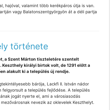
l, hajóval, valamint több kerékpáros útja is van.
artján vagy Balatonszentgyörgyön át a déli partja
ly története
t, a Szent Márton tiszteletére szentelt
eszthely királyi birtok volt, de 1291 előtt a
n alakult ki a település új rendje.
tekintélyesebb bárója, Lackfi II. István nádor
 felgyorsult a település fejlődése. A település
sának jogát nyerte el, ami a városiasodás
 mezővárosnak nevezik az oklevelek Keszthelyt.