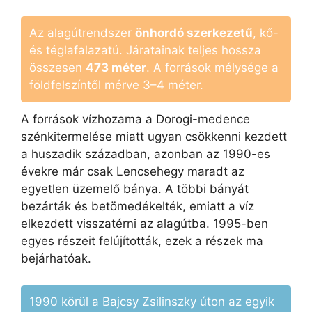
Az alagútrendszer
önhordó szerkezetű
, kő-
és téglafalazatú. Járatainak teljes hossza
összesen
473 méter
. A források mélysége a
földfelszíntől mérve 3–4 méter.
A források vízhozama a Dorogi-medence
szénkitermelése miatt ugyan csökkenni kezdett
a huszadik században, azonban az 1990-es
évekre már csak Lencsehegy maradt az
egyetlen üzemelő bánya. A többi bányát
bezárták és betömedékelték, emiatt a víz
elkezdett visszatérni az alagútba. 1995-ben
egyes részeit felújították, ezek a részek ma
bejárhatóak.
1990 körül a Bajcsy Zsilinszky úton az egyik