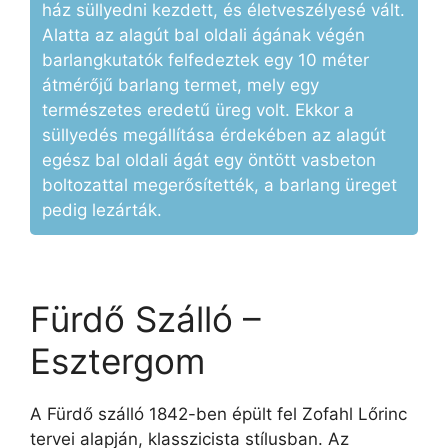
ház süllyedni kezdett, és életveszélyesé vált.
Alatta az alagút bal oldali ágának végén
barlangkutatók felfedeztek egy 10 méter
átmérőjű barlang termet, mely egy
természetes eredetű üreg volt. Ekkor a
süllyedés megállítása érdekében az alagút
egész bal oldali ágát egy öntött vasbeton
boltozattal megerősítették, a barlang üreget
pedig lezárták.
Fürdő Szálló –
Esztergom
A Fürdő szálló 1842-ben épült fel Zofahl Lőrinc
tervei alapján, klasszicista stílusban. Az