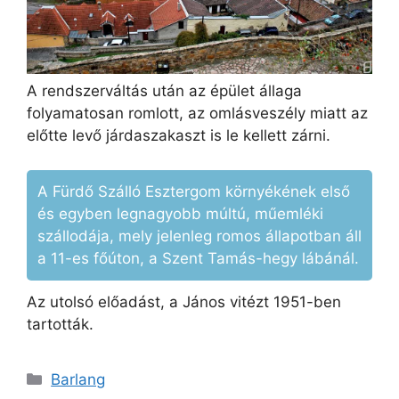
A rendszerváltás után az épület állaga
folyamatosan romlott, az omlásveszély miatt az
előtte levő járdaszakaszt is le kellett zárni.
A Fürdő Szálló Esztergom környékének első
és egyben legnagyobb múltú, műemléki
szállodája, mely jelenleg romos állapotban áll
a 11-es főúton, a Szent Tamás-hegy lábánál.
Az utolsó előadást, a János vitézt 1951-ben
tartották.
Kategória
Barlang