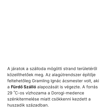
A járatok a szálloda mögötti strand területéről
közelíthetőek meg. Az alagútrendszer építője
feltehetőleg Gramling Ignác ácsmester volt, aki
a
Fürdő Szálló
alapozását is végezte. A forrás
29 ˚C-os vízhozama a Dorogi-medence
szénkitermelése miatt csökkenni kezdett a
huszadik században.