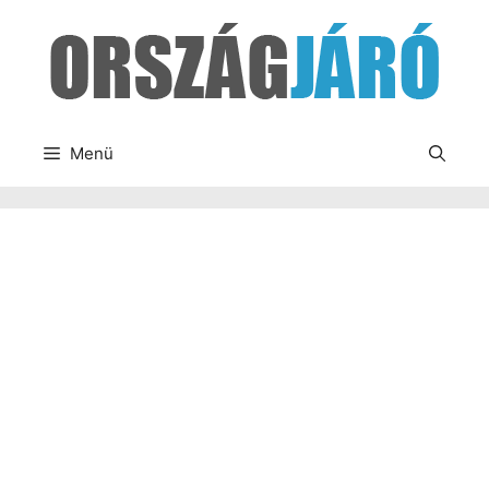
Kilépés
a
tartalomba
Menü