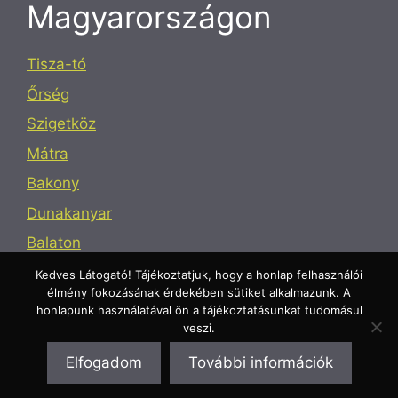
Magyarországon
Tisza-tó
Őrség
Szigetköz
Mátra
Bakony
Dunakanyar
Balaton
Mecsek
Kedves Látogató! Tájékoztatjuk, hogy a honlap felhasználói
élmény fokozásának érdekében sütiket alkalmazunk. A
honlapunk használatával ön a tájékoztatásunkat tudomásul
veszi.
Elfogadom
További információk
© 2026
• Készült
GeneratePress