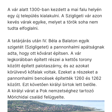
A vár alatt 1300-ban kezdett a mai falu helyén
egy új település kialakulni. A Szigligeti vár azon
kevés várak egyike, melyet a török soha nem
tudta elfoglalni.
A tatárjárás után IV. Béla a Balaton egyik
szigetét (Szigligetet) a pannonhalmi apátságnak
adta, hogy ott kővárat építsen. A vár
legkorábban épített részei a kettős torony
között épített palotaszárny, és az azokat
körülvevő kőfalak voltak. Ezeket a részeket a
pannonhalmi bencések építették 1260 és 1262
között. Ezt követően királyi birtok lett belőle.
A királyi várat a Pok nemzetséghez tartozó
Mórichidai család felügyelte.