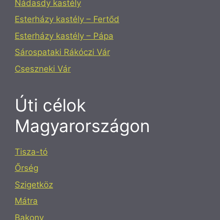
Nádasdy kastély
Esterházy kastély – Fertőd
Esterházy kastély – Pápa
Sárospataki Rákóczi Vár
Cseszneki Vár
Úti célok
Magyarországon
Tisza-tó
Őrség
Szigetköz
Mátra
Bakony