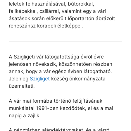
leletek felhasználásával, bútorokkal,
faliképekkel, csillárral, valamint egy a vári
ásatások során előkerült lőportartón ábrázolt
reneszánsz korabeli életképpel.
A Szigligeti vár látogatottsága évről évre
jelenősen növekszik, köszönhetően részben
annak, hogy a vár egész évben látogatható.
Jelenleg
Szigliget
község önkormányzata
üzemelteti.
A vár mai formába történő felújításának
munkálatai 1991-ben kezdődtek, el és a mai
napig a zajlik.
A pénztárban ajándéktárgyakat, és a várról,