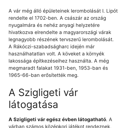
A vár még álló épületeinek lerombolását I. Lipót
rendelte el 1702-ben. A császár az ország
nyugalmára és nehéz anyagi helyzetére
hivatkozva elrendelte a magyarországi várak
legnagyobb részének tervszerű lerombolását.
A Rákóczi-szabadságharc idején már
használhatatlan volt. A köveket a környék
lakossága építkezéseihez használta. A még
megmaradt falakat 1931-ben, 1953-ban és
1965-66-ban erősítették meg.
A Szigligeti vár
látogatása
A Szigligeti vár egész évben látogatható
. A
várban számos középkori játékot rendeznek,