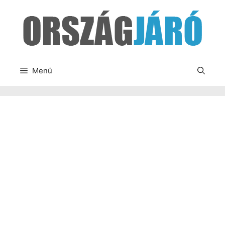
Kilépés
a
tartalomba
Menü