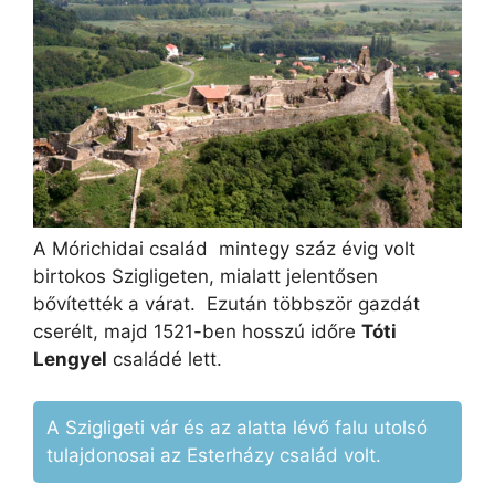
A Mórichidai család mintegy száz évig volt
birtokos Szigligeten, mialatt jelentősen
bővítették a várat. Ezután többször gazdát
cserélt, majd 1521-ben hosszú időre
Tóti
Lengyel
családé lett.
A Szigligeti vár és az alatta lévő falu utolsó
tulajdonosai az Esterházy család volt.