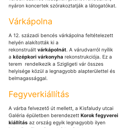
nyáron koncertek szórakoztatják a látogatókat.
Várkápolna
A 12. századi bencés várkápolna feltételezett
helyén alakították ki a
rekonstruált
várkápolnát
. A várudvarról nyílik
a
középkori várkonyha
rekonstrukciója. Ez a
terem rendelkezik a Szigligeti vár összes
helyisége közül a legnagyobb alapterülettel és
belmagassággal.
Fegyverkiállítás
A várba felvezető út mellett, a Kisfaludy utcai
Galéria épületben berendezett
Korok fegyverei
kiállítás
az ország egyik legnagyobb ilyen