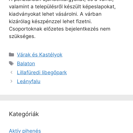
valamint a településről készült képeslapokat,
kiadványokat lehet vásárolni. A várban
kizárólag készpénzzel lehet fizetni.
Csoportoknak előzetes bejelentkezés nem
szükséges.
Kategória
Várak és Kastélyok
Címkék
Balaton
Lillafüredi libegőpark
Leányfalu
Kategóriák
Aktív pihenés