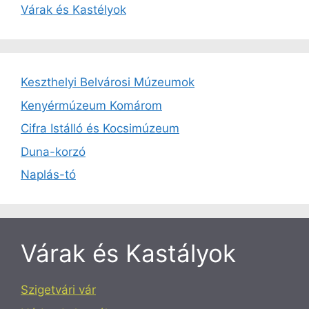
Várak és Kastélyok
Keszthelyi Belvárosi Múzeumok
Kenyérmúzeum Komárom
Cifra Istálló és Kocsimúzeum
Duna-korzó
Naplás-tó
Várak és Kastályok
Szigetvári vár