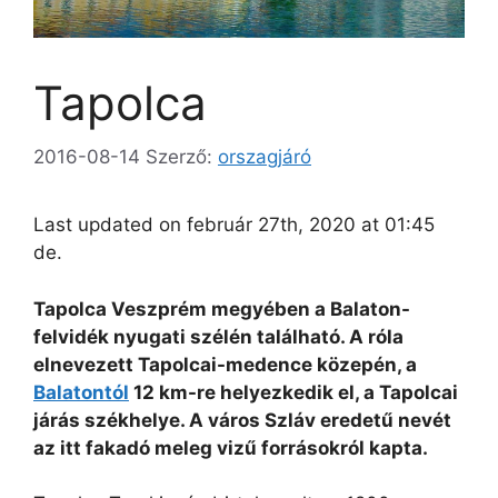
Tapolca
2016-08-14
Szerző:
orszagjáró
Last updated on február 27th, 2020 at 01:45
de.
Tapolca Veszprém megyében a Balaton-
felvidék nyugati szélén található. A róla
elnevezett Tapolcai-medence közepén, a
Balatontól
12 km-re helyezkedik el, a Tapolcai
járás székhelye. A város Szláv eredetű nevét
az itt fakadó meleg vizű forrásokról kapta.