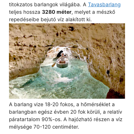
titokzatos barlangok világába. A
Tavasbarlang
teljes hossza
3280 méter
, melyet a mészkő
repedéseibe bejutó víz alakított ki.
A barlang vize 18-20 fokos, a hőmérséklet a
barlangban egész évben 20 fok körüli, a relatív
páratartalom 90%-os. A hajózható részen a víz
mélysége 70-120 centiméter.