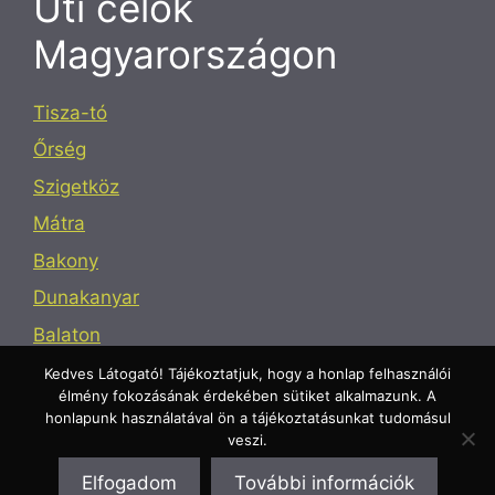
Úti célok
Magyarországon
Tisza-tó
Őrség
Szigetköz
Mátra
Bakony
Dunakanyar
Balaton
Mecsek
Kedves Látogató! Tájékoztatjuk, hogy a honlap felhasználói
élmény fokozásának érdekében sütiket alkalmazunk. A
honlapunk használatával ön a tájékoztatásunkat tudomásul
veszi.
Elfogadom
További információk