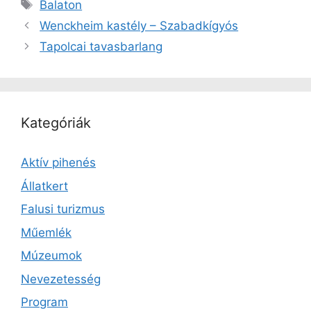
Címkék
Balaton
Wenckheim kastély – Szabadkígyós
Tapolcai tavasbarlang
Kategóriák
Aktív pihenés
Állatkert
Falusi turizmus
Műemlék
Múzeumok
Nevezetesség
Program