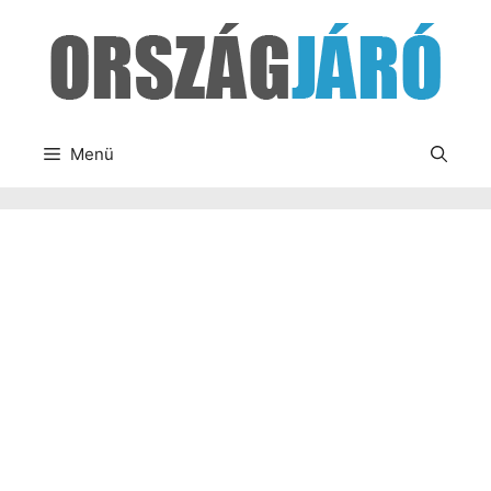
Kilépés
a
tartalomba
Menü