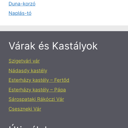
Duna-korzó
Naplás-tó
Várak és Kastályok
Szigetvári vár
Nádasdy kastély
Esterházy kastély – Fertőd
Esterházy kastély – Pápa
Sárospataki Rákóczi Vár
Cseszneki Vár