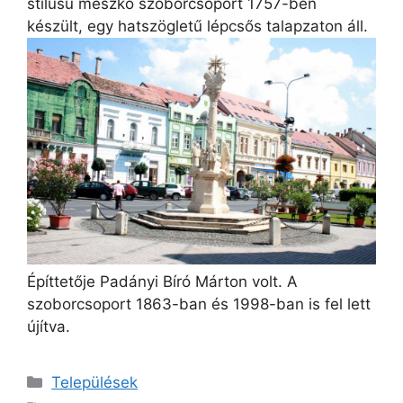
stílusú mészkő szoborcsoport 1757-ben
készült, egy hatszögletű lépcsős talapzaton áll.
Építtetője Padányi Bíró Márton volt. A
szoborcsoport 1863-ban és 1998-ban is fel lett
újítva.
Kategória
Települések