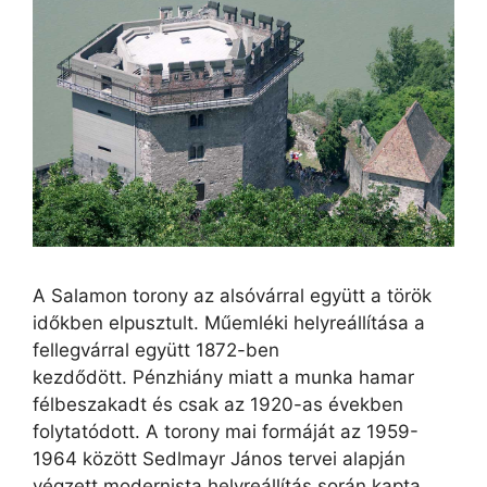
A Salamon torony az alsóvárral együtt a török
időkben elpusztult. Műemléki helyreállítása a
fellegvárral együtt 1872-ben
kezdődött. Pénzhiány miatt a munka hamar
félbeszakadt és csak az 1920-as években
folytatódott. A torony mai formáját az 1959-
1964 között Sedlmayr János tervei alapján
végzett modernista helyreállítás során kapta.