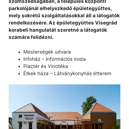
szomszédságában, a település központi
parkolójánál elhelyezkedő épületegyüttes,
mely sokrétű szolgáltatásokkal áll a látogatók
rendelkezésére. Az épületegyüttes Visegrád
korabeli hangulatát szeretné a látogatók
számára felidézni.
Mesterségek udvara
Infoház – Információs iroda
Piactér és Vinotéka
Étkek háza – Látványkonyhás étterem