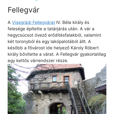
Fellegvár
A
Visegrádi Fellegvárat
IV. Béla király és
felesége építette a tatárjárás után. A vár a
hegycsúcsot övező erődítésfalakból, valamint
két toronyból és egy lakópalotából állt. A
később a fővárost ide helyező Károly Róbert
király bővítette a várat. A Fellegvár gyakorlatilag
egy kettős várrendszer része.