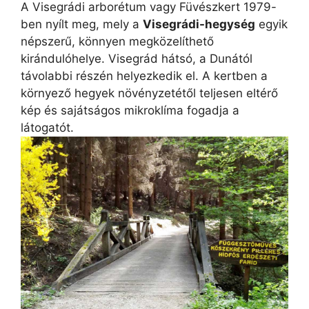
A Visegrádi arborétum vagy Füvészkert 1979-
ben nyílt meg, mely a
Visegrádi-hegység
egyik
népszerű, könnyen megközelíthető
kirándulóhelye. Visegrád hátsó, a Dunától
távolabbi részén helyezkedik el. A kertben a
környező hegyek növényzetétől teljesen eltérő
kép és sajátságos mikroklíma fogadja a
látogatót.