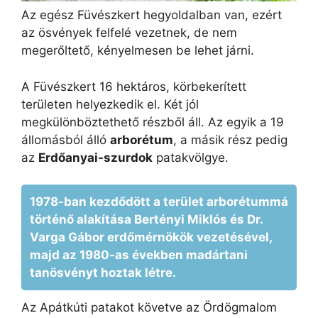
Az egész Füvészkert hegyoldalban van, ezért
az ösvények felfelé vezetnek, de nem
megerőltető, kényelmesen be lehet járni.
A Füvészkert 16 hektáros, körbekerített
területen helyezkedik el. Két jól
megkülönböztethető részből áll. Az egyik a 19
állomásból álló
arborétum
, a másik rész pedig
az
Erdőanyai-szurdok
patakvölgye.
1978-ban kezdődött a terület arborétummá
történő alakítása Bertényi Miklós és Dr.
Varga Gábor erdőmérnökök vezetésével,
majd az 1980-as években madártani
tanösvényt hoztak létre.
Az Apátkúti patakot követve az Ördögmalom