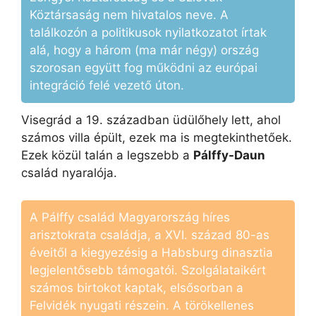
Köztársaság nem hivatalos neve. A
találkozón a politikusok nyilatkozatot írtak
alá, hogy a három (ma már négy) ország
szorosan együtt fog működni az európai
integráció felé vezető úton.
Visegrád a 19. században üdülőhely lett, ahol
számos villa épült, ezek ma is megtekinthetőek.
Ezek közül talán a legszebb a
Pálffy-Daun
család nyaralója.
A Pálffy család Magyarország híres
arisztokrata családja, a XVI. század 80-as
éveitől a kiegyezésig a Habsburg dinasztia
legjelentősebb támogatói. Szolgálataikért
számos birtokot kaptak, elsősorban a
Felvidék nyugati részein. A törökellenes