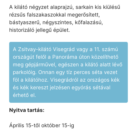
A kilátó négyzet alaprajzú, sarkain kis kiülésű
rézsűs falszakaszokkal megerősített,
bástyaszerű, négyszintes, kőfalazású,
historizáló jellegű épület.
A Zsitvay-kilátó Visegrád vagy a 11. számú
országút felől a Panoráma úton közelíthető
meg gépjárművel, egészen a kilátó alatt lévő
parkolóig. Onnan egy tíz perces séta vezet
föl a kilátóhoz. Visegrádról az országos kék
és kék kereszt jelzésen egyórás sétával
érhető el.
Nyitva tartás:
Április 15-től október 15-ig