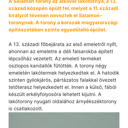
A Salamon torony az alsóvár lakótornya, a 13.
század közepén épült fel, melyet a 11. századi
királyról tévesen neveztek el Salamon-
toronynak. A torony a korszak magyarországi
építészetében szinte egyedülálló épület.
A 13. századi főbejárata az első emeletről nyílt,
ahonnan az emeletre a déli falsarokba épített
lépcsőház vezetett. Az emeleti termeket
oszlopos kandallók fűtötték. A torony négy
emeletén lakótermek helyezkedtek el. A hatodik
szinten gyilokjárós, pártázatos falakkal övezett
tetőterasz helyezkedett el. Innen a külső, fából
készült erkélyfolyosóra lehetett kijutni. A
lakótorony nyugati oldalához árnyékszéktorony
is csatlakozott.