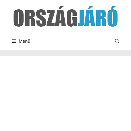
Kilépés
a
tartalomba
Menü