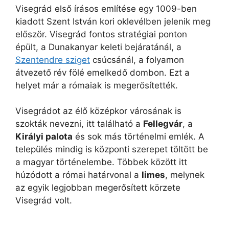
Visegrád első írásos említése egy 1009-ben
kiadott Szent István kori oklevélben jelenik meg
először. Visegrád fontos stratégiai ponton
épült, a Dunakanyar keleti bejáratánál, a
Szentendre sziget
csúcsánál, a folyamon
átvezető rév fölé emelkedő dombon. Ezt a
helyet már a rómaiak is megerősítették.
Visegrádot az élő középkor városának is
szokták nevezni, itt található a
Fellegvár
, a
Királyi palota
és sok más történelmi emlék. A
település mindig is központi szerepet töltött be
a magyar történelembe. Többek között itt
húzódott a római határvonal a
limes
, melynek
az egyik legjobban megerősített körzete
Visegrád volt.