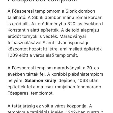
A Főesperesi templomrom a Sibrik dombon
található. A Sibrik dombon már a római korban
is erőd állt. Az erődítményt a 320-as években I.
Konstantin alatt építették. A deltoid alaprajzú
erődöt tornyok is védték. Maradványai
felhasználásával Szent István ispánsági
központot hozott itt létre, ami mellett építették
1009 előtt a város első templomát.
A Főesperesi templom maradványait a 70-es
években tárták fel. A korábbi plébániatemplom
helyére,
Salamon király
idejében, 1063 után
építették fel a ma csak romjaiban fennmaradó
Főesperesi templomot.
A tatárjárásig ez volt a város központja. A
templom a tatárjárás idején, 1242-ben pusztult