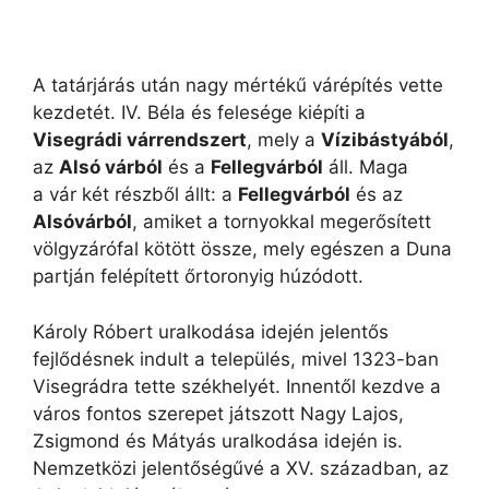
A tatárjárás után nagy mértékű várépítés vette
kezdetét. IV. Béla és felesége kiépíti a
Visegrádi várrendszert
, mely a
Vízibástyából
,
az
Alsó várból
és a
Fellegvárból
áll. Maga
a vár két részből állt: a
Fellegvárból
és az
Alsóvárból
, amiket a tornyokkal megerősített
völgyzárófal kötött össze, mely egészen a Duna
partján felépített őrtoronyig húzódott.
Károly Róbert uralkodása idején jelentős
fejlődésnek indult a település, mivel 1323-ban
Visegrádra tette székhelyét. Innentől kezdve a
város fontos szerepet játszott Nagy Lajos,
Zsigmond és Mátyás uralkodása idején is.
Nemzetközi jelentőségűvé a XV. században, az