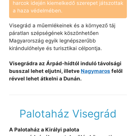
harcok idején kiemelkedő szerepet játszottak
a haza védelmében.
Visegrád a műemlékeinek és a környező táj
páratlan szépségének köszönhetően
Magyarország egyik legnépszerűbb
kirándulóhelye és turisztikai célpontja.
Visegrádra az Árpád-hídtól induló távolsági
busszal lehet eljutni, illetve
Nagymaros
felől
révvel lehet átkelni a Dunán.
Palotaház Visegrád
A Palotaház a Királyi palota