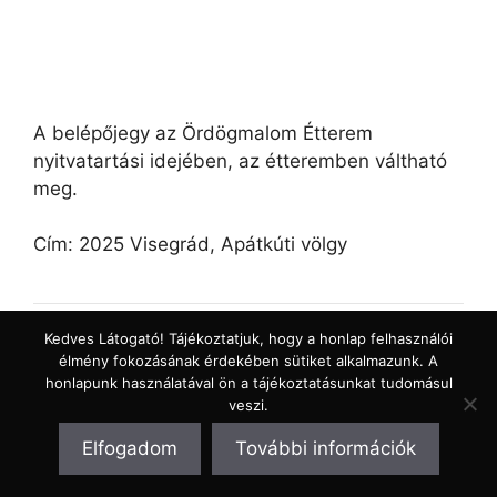
A belépőjegy az Ördögmalom Étterem
nyitvatartási idejében, az étteremben váltható
meg.
Cím: 2025 Visegrád, Apátkúti völgy
Kedves Látogató! Tájékoztatjuk, hogy a honlap felhasználói
Sibrik domb
élmény fokozásának érdekében sütiket alkalmazunk. A
honlapunk használatával ön a tájékoztatásunkat tudomásul
veszi.
A római korban Pannónia tartomány északkeleti
Elfogadom
További információk
részének egy jelentős hadállása a mai Visegrád
területén volt. Visegrád környékén számos a