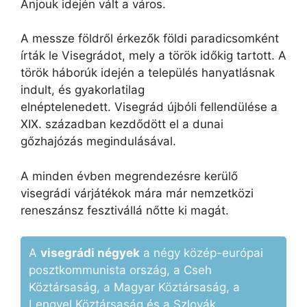
Anjouk idején vált a város.
A messze földről érkezők földi paradicsomként
írták le Visegrádot, mely a török időkig tartott. A
török háborúk idején a település hanyatlásnak
indult, és gyakorlatilag
elnéptelenedett. Visegrád újbóli fellendülése a
XIX. században kezdődött el a dunai
gőzhajózás megindulásával.
A minden évben megrendezésre kerülő
visegrádi várjátékok mára már nemzetközi
reneszánsz fesztivállá nőtte ki magát.
A
visegrádi négyek
a négy közép-európai
posztkommunista ország, a Cseh
Köztársaság, a Magyar Köztársaság, a
Lengyel Köztársaság és a Szlovák