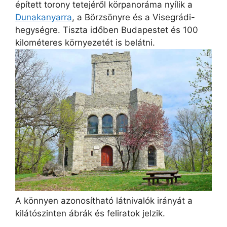
épített torony tetejéről körpanoráma nyílik a
Dunakanyarra
, a Börzsönyre és a Visegrádi-
hegységre. Tiszta időben Budapestet és 100
kilométeres környezetét is belátni.
A könnyen azonosítható látnivalók irányát a
kilátószinten ábrák és feliratok jelzik.