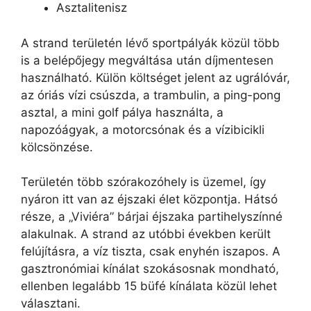
Asztalitenisz
A strand területén lévő sportpályák közül több
is a belépőjegy megváltása után díjmentesen
használható. Külön költséget jelent az ugrálóvár,
az óriás vízi csúszda, a trambulin, a ping-pong
asztal, a mini golf pálya használta, a
napozóágyak, a motorcsónak és a vízibicikli
kölcsönzése.
Területén több szórakozóhely is üzemel, így
nyáron itt van az éjszaki élet központja. Hátsó
része, a „Viviéra” bárjai éjszaka partihelyszínné
alakulnak. A strand az utóbbi években került
felújításra, a víz tiszta, csak enyhén iszapos. A
gasztronómiai kínálat szokásosnak mondható,
ellenben legalább 15 büfé kínálata közül lehet
választani.