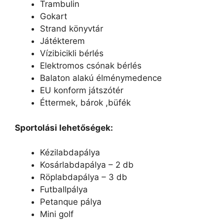
Trambulin
Gokart
Strand könyvtár
Játékterem
Vízibicikli bérlés
Elektromos csónak bérlés
Balaton alakú élménymedence
EU konform játszótér
Éttermek, bárok ,büfék
Sportolási lehetőségek:
Kézilabdapálya
Kosárlabdapálya – 2 db
Röplabdapálya – 3 db
Futballpálya
Petanque pálya
Mini golf