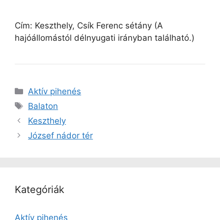
Cím: Keszthely, Csík Ferenc sétány (A
hajóállomástól délnyugati irányban található.)
Kategória
Aktív pihenés
Címkék
Balaton
Keszthely
József nádor tér
Kategóriák
Aktív pihenés