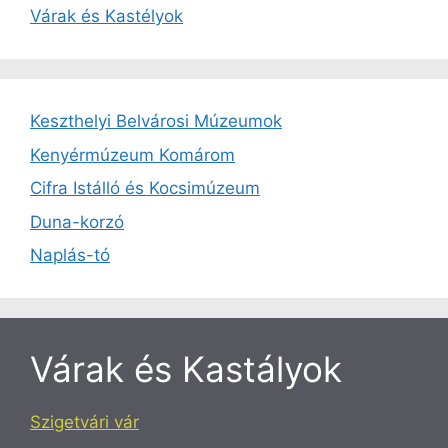
Várak és Kastélyok
Keszthelyi Belvárosi Múzeumok
Kenyérmúzeum Komárom
Cifra Istálló és Kocsimúzeum
Duna-korzó
Naplás-tó
Várak és Kastályok
Szigetvári vár