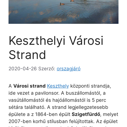
Keszthelyi Városi
Strand
2020-04-26
Szerző:
orszagjáró
A
Városi strand
Keszthely
központi strandja,
ide vezet a pavilonsor. A buszállomástól, a
vasútállomástól és hajóállomástól is 5 perc
sétára található. A strand legjellegzetesebb
épülete a z 1864-ben épült
Szigetfürdő
, melyet
2007-ben korhű stílusban felújítottak. Az épület