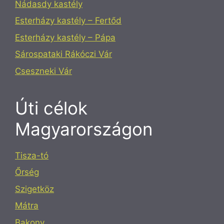
Nádasdy kastély
Esterházy kastély – Fertőd
Esterházy kastély – Pápa
Sárospataki Rákóczi Vár
Cseszneki Vár
Úti célok
Magyarországon
Tisza-tó
Őrség
Szigetköz
Mátra
Bakony