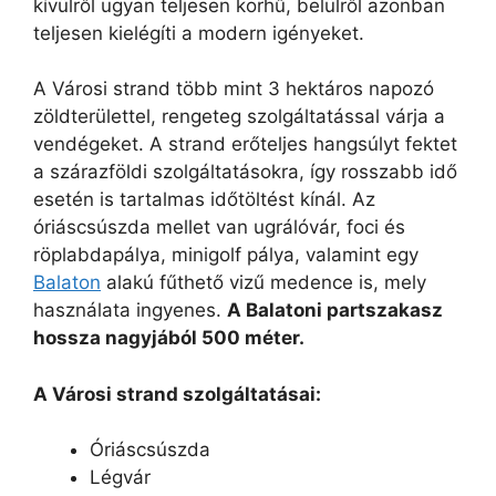
kívülről ugyan teljesen korhű, belülről azonban
teljesen kielégíti a modern igényeket.
A Városi strand több mint 3 hektáros napozó
zöldterülettel, rengeteg szolgáltatással várja a
vendégeket. A strand erőteljes hangsúlyt fektet
a szárazföldi szolgáltatásokra, így rosszabb idő
esetén is tartalmas időtöltést kínál. Az
óriáscsúszda mellet van ugrálóvár, foci és
röplabdapálya, minigolf pálya, valamint egy
Balaton
alakú fűthető vizű medence is, mely
használata ingyenes.
A Balatoni partszakasz
hossza nagyjából 500 méter.
A Városi strand szolgáltatásai:
Óriáscsúszda
Légvár