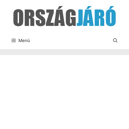
Kilépés
a
tartalomba
Menü