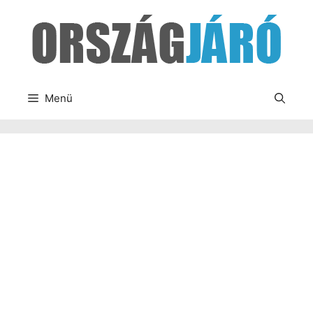
Kilépés
a
tartalomba
Menü