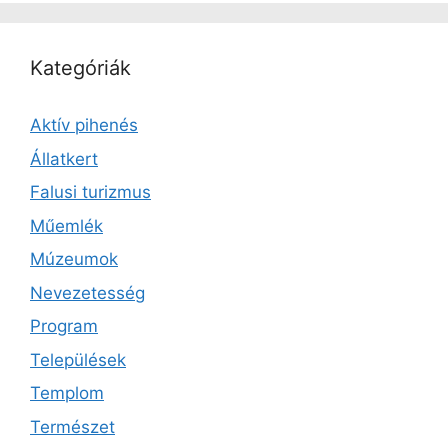
Kategóriák
Aktív pihenés
Állatkert
Falusi turizmus
Műemlék
Múzeumok
Nevezetesség
Program
Települések
Templom
Természet