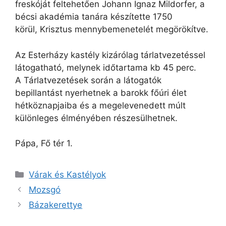
freskóját feltehetően Johann Ignaz Mildorfer, a
bécsi akadémia tanára készítette 1750
körül, Krisztus mennybemenetelét megörökítve.
Az Esterházy kastély kizárólag tárlatvezetéssel
látogatható, melynek időtartama kb 45 perc.
A Tárlatvezetések során a látogatók
bepillantást nyerhetnek a barokk főúri élet
hétköznapjaiba és a megelevenedett múlt
különleges élményében részesülhetnek.
Pápa, Fő tér 1.
Kategória
Várak és Kastélyok
Mozsgó
Bázakerettye