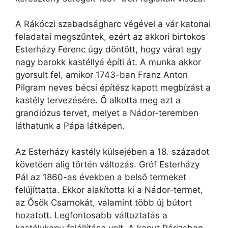
A Rákóczi szabadságharc végével a vár katonai
feladatai megszűntek, ezért az akkori birtokos
Esterházy Ferenc úgy döntött, hogy várat egy
nagy barokk kastéllyá építi át. A munka akkor
gyorsult fel, amikor 1743-ban Franz Anton
Pilgram neves bécsi építész kapott megbízást a
kastély tervezésére. Ő alkotta meg azt a
grandiózus tervet, melyet a Nádor-teremben
láthatunk a Pápa látképen.
Az Esterházy kastély külsejében a 18. századot
követően alig történ változás. Gróf Esterházy
Pál az 1860-as években a belső termeket
felújíttatta. Ekkor alakította ki a Nádor-termet,
az Ősök Csarnokát, valamint több új bútort
hozatott. Legfontosabb változtatás a
kastélykapu felállítása volt. A kaput Párizsban