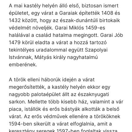
A mai kastély helyén álló első, biztosan ismert
épületet, egy várat a Garaiak építették 1408 és
1432 között, hogy az észak-dunántúli birtokaik
védelmét növeljék. Garai Miklós 1459-es
halálával a család hatalma megingott. Garai Jób
1479 körül eladta a várat a hozzá tartozó
tekintélyes uradalommal együtt Szapolyai
Istvánnak, Mátyás király nagyhatalmú
emberének.
A török elleni háborúk idején a várat
megerősítették, a kastély helyén ekkor egy
nagyobb palotaépület állt az északnyugati
sarkon. Mellette több kisebb ház, valamint a vár
piaca, istállók és erős bástyák alkották a belső
várat. Az erős védművek ellenére a törököknek
1594-ben sikerült a várat elfoglalnia, amit a
keresztény seregek 1597-ben foglaltak vissza.