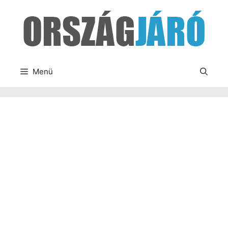
Kilépés
a
tartalomba
Menü