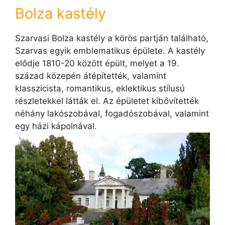
Bolza kastély
Szarvasi Bolza kastély a körös partján található,
Szarvas egyik emblematikus épülete. A kastély
elődje 1810-20 között épült, melyet a 19.
század közepén átépítették, valamint
klasszicista, romantikus, eklektikus stílusú
részletekkel látták el. Az épületet kibővítették
néhány lakószobával, fogadószobával, valamint
egy házi kápolnával.