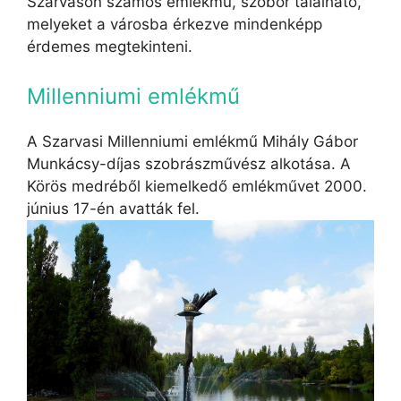
Szarvason számos emlékmű, szobor található,
melyeket a városba érkezve mindenképp
érdemes megtekinteni.
Millenniumi emlékmű
A Szarvasi Millenniumi emlékmű Mihály Gábor
Munkácsy-díjas szobrászművész alkotása. A
Körös medréből kiemelkedő emlékművet 2000.
június 17-én avatták fel.