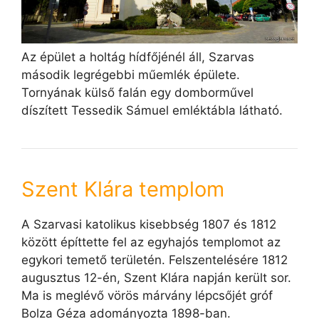
Az épület a holtág hídfőjénél áll, Szarvas
második legrégebbi műemlék épülete.
Tornyának külső falán egy domborművel
díszített Tessedik Sámuel emléktábla látható.
Szent Klára templom
A Szarvasi katolikus kisebbség 1807 és 1812
között építtette fel az egyhajós templomot az
egykori temető területén. Felszentelésére 1812
augusztus 12-én, Szent Klára napján került sor.
Ma is meglévő vörös márvány lépcsőjét gróf
Bolza Géza adományozta 1898-ban.