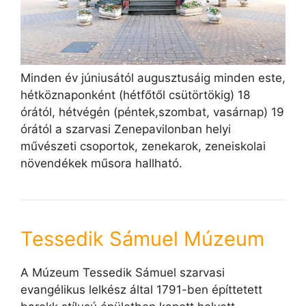
Minden év júniusától augusztusáig minden este,
hétköznaponként (hétfőtől csütörtökig) 18
órától, hétvégén (péntek,szombat, vasárnap) 19
órától a szarvasi Zenepavilonban helyi
művészeti csoportok, zenekarok, zeneiskolai
növendékek műsora hallható.
Tessedik Sámuel Múzeum
A Múzeum Tessedik Sámuel szarvasi
evangélikus lelkész által 1791-ben építtetett