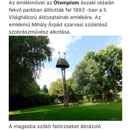
Az emlékművet az
Ótemplom
északi oldalán
fekvő parkban állították fel 1993 -ban a II.
Világháború áldozatainak emlékére. Az
emlékmű Mihály Árpád szarvasi születésű
szobrászművész alkotása.
A magasba szökő fatörzseket ábrázoló