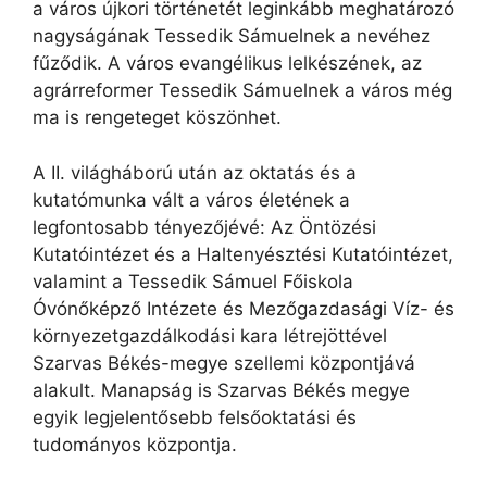
a város újkori történetét leginkább meghatározó
nagyságának Tessedik Sámuelnek a nevéhez
fűződik. A város evangélikus lelkészének, az
agrárreformer Tessedik Sámuelnek a város még
ma is rengeteget köszönhet.
A II. világháború után az oktatás és a
kutatómunka vált a város életének a
legfontosabb tényezőjévé: Az Öntözési
Kutatóintézet és a Haltenyésztési Kutatóintézet,
valamint a Tessedik Sámuel Főiskola
Óvónőképző Intézete és Mezőgazdasági Víz- és
környezetgazdálkodási kara létrejöttével
Szarvas Békés-megye szellemi központjává
alakult. Manapság is Szarvas Békés megye
egyik legjelentősebb felsőoktatási és
tudományos központja.