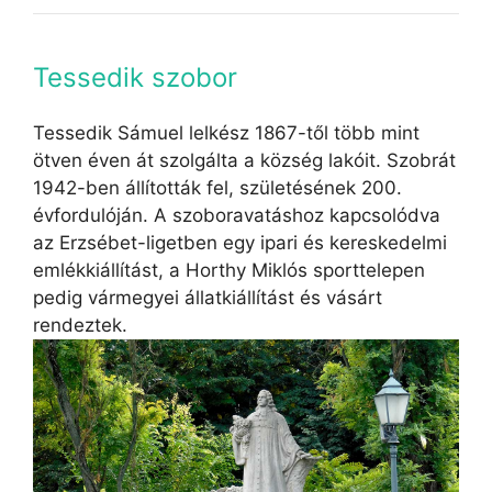
Tessedik szobor
Tessedik Sámuel lelkész 1867-től több mint
ötven éven át szolgálta a község lakóit. Szobrát
1942-ben állították fel, születésének 200.
évfordulóján. A szoboravatáshoz kapcsolódva
az Erzsébet-ligetben egy ipari és kereskedelmi
emlékkiállítást, a Horthy Miklós sporttelepen
pedig vármegyei állatkiállítást és vásárt
rendeztek.