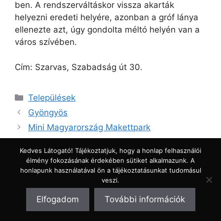
ben. A rendszerváltáskor vissza akarták
helyezni eredeti helyére, azonban a gróf lánya
ellenezte azt, úgy gondolta méltó helyén van a
város szívében.
Cím: Szarvas, Szabadság út 30.
Kategória
Települések
Gyöngyös
Mini Magyarország Makettpark
Kedves Látogató! Tájékoztatjuk, hogy a honlap felhasználói
élmény fokozásának érdekében sütiket alkalmazunk. A
honlapunk használatával ön a tájékoztatásunkat tudomásul
Kategóriák
veszi.
Elfogadom
További információk
Aktív pihenés