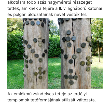
alkotásra több száz nagyméretű rézszeget
tettek, amiknek a fejére a II. világháború katonai
és polgári áldozatainak nevét vésték fel.
Az emlékmű zsindelyes teteje az erdélyi
templomok tetőformájának stilizált változata.