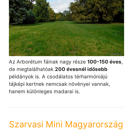
Az Arborétum fáinak nagy része
100-150 éves
,
de megtalálhatóak
200 évesnél idősebb
példányok is. A csodálatos térharmóniájú
tájképi kertnek nemcsak növényei vannak,
hanem különleges madarai is.
Szarvasi Mini Magyarország