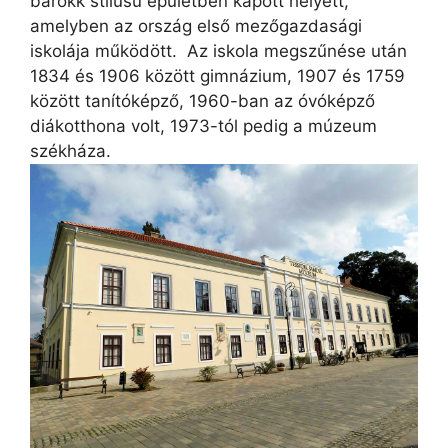
barokk stílusú épületben kapott helyett,
amelyben az ország első mezőgazdasági
iskolája működött. Az iskola megszűnése után
1834 és 1906 között gimnázium, 1907 és 1759
között tanítóképző, 1960-ban az óvóképző
diákotthona volt, 1973-tól pedig a múzeum
székháza.