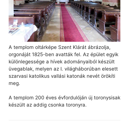
A templom oltárképe Szent Klárát ábrázolja,
orgonáját 1825-ben avatták fel. Az épület egyik
különlegessége a hívek adományaiból készült
üvegablak, melyen az I. világháborúban elesett
szarvasi katolikus vallási katonák nevét örökíti
meg.
A templom 200 éves évfordulóján új toronysisak
készült az addig csonka toronyra.