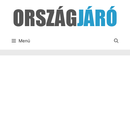
Kilépés
a
tartalomba
Menü