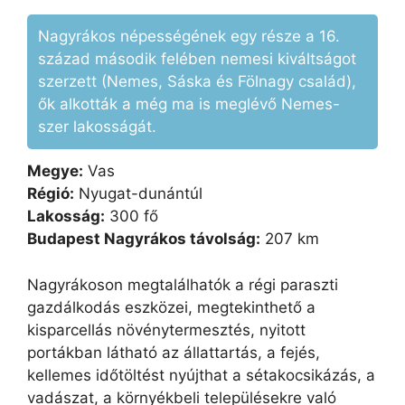
Nagyrákos népességének egy része a 16.
század második felében nemesi kiváltságot
szerzett (Nemes, Sáska és Fölnagy család),
ők alkották a még ma is meglévő Nemes-
szer lakosságát.
Megye:
Vas
Régió:
Nyugat-dunántúl
Lakosság:
300 fő
Budapest Nagyrákos távolság:
207 km
Nagyrákoson megtalálhatók a régi paraszti
gazdálkodás eszközei, megtekinthető a
kisparcellás növénytermesztés, nyitott
portákban látható az állattartás, a fejés,
kellemes időtöltést nyújthat a sétakocsikázás, a
vadászat, a környékbeli településekre való