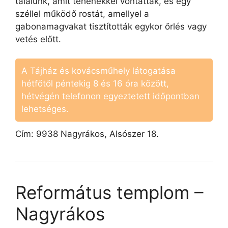
találunk, amit tehenekkel vontattak, és egy
széllel működő rostát, amellyel a
gabonamagvakat tisztították egykor őrlés vagy
vetés előtt.
A Tájház és kovácsműhely látogatása
hétfőtől péntekig 8 és 16 óra között,
hétvégén telefonon egyeztetett időpontban
lehetséges.
Cím: 9938 Nagyrákos, Alsószer 18.
Református templom –
Nagyrákos