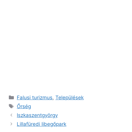
Kategória
Falusi turizmus
,
Települések
Címkék
Őrség
Iszkaszentgyörgy
Lillafüredi libegőpark