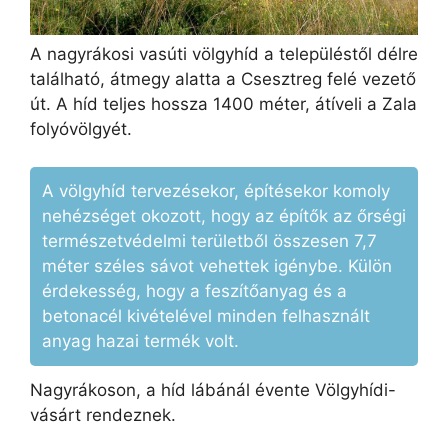
A nagyrákosi vasúti völgyhíd a településtől délre
található, átmegy alatta a Csesztreg felé vezető
út. A híd teljes hossza 1400 méter, átíveli a Zala
folyóvölgyét.
A völgyhíd tervezésekor, építésekor komoly
nehézséget okozott, hogy az építők az őrségi
természetvédelmi területből összesen 7,7
méter széles sávot vehettek igénybe. Külön
érdekesség, hogy a feszítőanyag és a
betonacél kivételével minden felhasznált
anyag hazai termék volt.
Nagyrákoson, a híd lábánál évente Völgyhídi-
vásárt rendeznek.