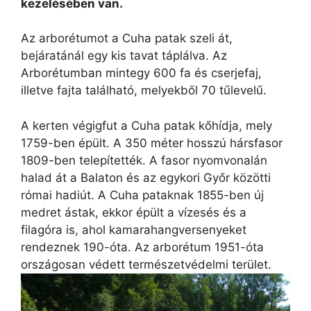
kezelésében van.
Az arborétumot a Cuha patak szeli át,
bejáratánál egy kis tavat táplálva. Az
Arborétumban mintegy 600 fa és cserjefaj,
illetve fajta található, melyekből 70 tűlevelű.
A kerten végigfut a Cuha patak kőhídja, mely
1759-ben épült. A 350 méter hosszú hársfasor
1809-ben telepítették. A fasor nyomvonalán
halad át a Balaton és az egykori Győr közötti
római hadiút. A Cuha pataknak 1855-ben új
medret ástak, ekkor épült a vízesés és a
filagóra is, ahol kamarahangversenyeket
rendeznek 190-óta. Az arborétum 1951-óta
országosan védett természetvédelmi terület.