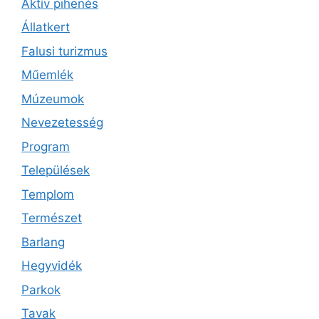
Aktív pihenés
Állatkert
Falusi turizmus
Műemlék
Múzeumok
Nevezetesség
Program
Települések
Templom
Természet
Barlang
Hegyvidék
Parkok
Tavak