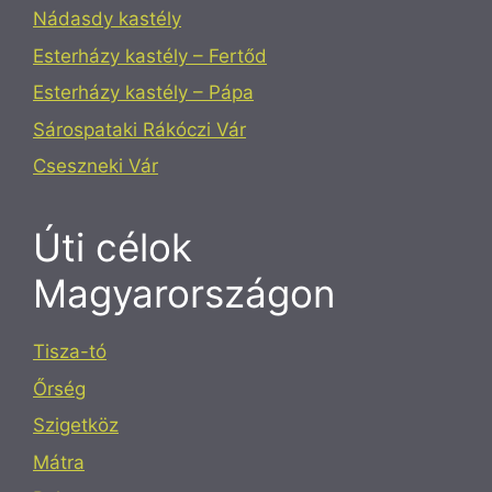
Nádasdy kastély
Esterházy kastély – Fertőd
Esterházy kastély – Pápa
Sárospataki Rákóczi Vár
Cseszneki Vár
Úti célok
Magyarországon
Tisza-tó
Őrség
Szigetköz
Mátra