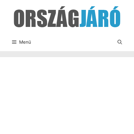
Kilépés
a
tartalomba
Menü