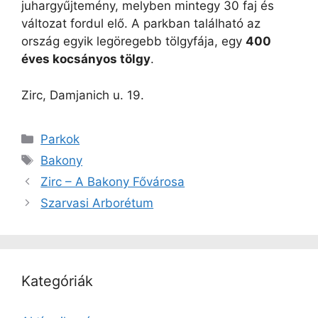
juhargyűjtemény, melyben mintegy 30 faj és
változat fordul elő. A parkban található az
ország egyik legöregebb tölgyfája, egy
400
éves kocsányos tölgy
.
Zirc, Damjanich u. 19.
Kategória
Parkok
Címkék
Bakony
Zirc – A Bakony Fővárosa
Szarvasi Arborétum
Kategóriák