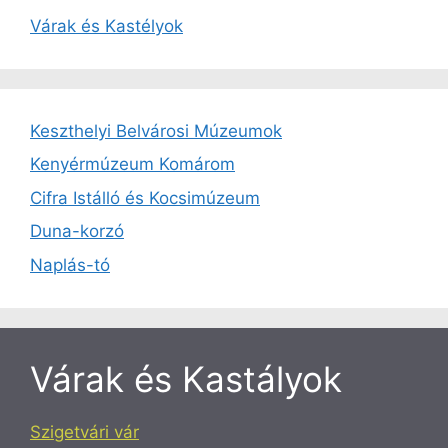
Várak és Kastélyok
Keszthelyi Belvárosi Múzeumok
Kenyérmúzeum Komárom
Cifra Istálló és Kocsimúzeum
Duna-korzó
Naplás-tó
Várak és Kastályok
Szigetvári vár