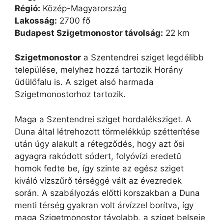
Régió:
Közép-Magyarország
Lakosság:
2700 fő
Budapest Szigetmonostor távolság:
22 km
Szigetmonostor
a Szentendrei sziget legdélibb
települése, melyhez hozzá tartozik Horány
üdülőfalu is. A sziget alsó harmada
Szigetmonostorhoz tartozik.
Maga a Szentendrei sziget hordaléksziget. A
Duna által létrehozott törmelékkúp szétterítése
után úgy alakult a rétegződés, hogy azt ősi
agyagra rakódott sódert, folyóvízi eredetű
homok fedte be, így szinte az egész sziget
kiváló vízszűrő térséggé vált az évezredek
során. A szabályozás előtti korszakban a Duna
menti térség gyakran volt árvízzel borítva, így
maga Szigetmonostor távolabb, a sziget belseje