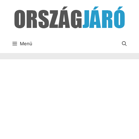
Kilépés
a
tartalomba
Menü