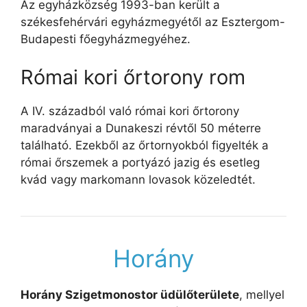
Az egyházközség 1993-ban került a
székesfehérvári egyházmegyétől az Esztergom-
Budapesti főegyházmegyéhez.
Római kori őrtorony rom
A IV. századból való római kori őrtorony
maradványai a Dunakeszi révtől 50 méterre
található. Ezekből az őrtornyokból figyelték a
római őrszemek a portyázó jazig és esetleg
kvád vagy markomann lovasok közeledtét.
Horány
Horány Szigetmonostor üdülőterülete
, mellyel