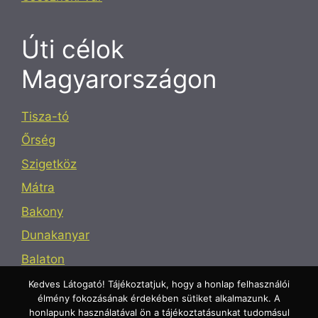
Úti célok
Magyarországon
Tisza-tó
Őrség
Szigetköz
Mátra
Bakony
Dunakanyar
Balaton
Mecsek
Kedves Látogató! Tájékoztatjuk, hogy a honlap felhasználói
élmény fokozásának érdekében sütiket alkalmazunk. A
honlapunk használatával ön a tájékoztatásunkat tudomásul