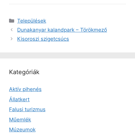
Kategória
Települések
Dunakanyar kalandpark – Törökmező
Kisoroszi szigetcsúcs
Kategóriák
Aktív pihenés
Állatkert
Falusi turizmus
Műemlék
Múzeumok