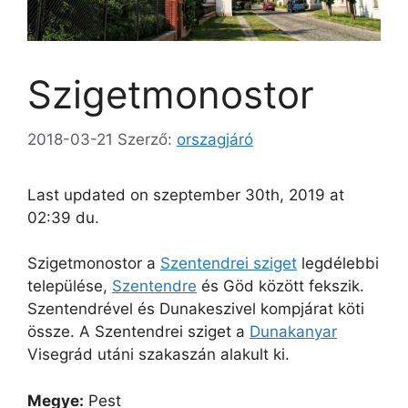
Szigetmonostor
2018-03-21
Szerző:
orszagjáró
Last updated on szeptember 30th, 2019 at
02:39 du.
Szigetmonostor a
Szentendrei sziget
legdélebbi
települése,
Szentendre
és Göd között fekszik.
Szentendrével és Dunakeszivel kompjárat köti
össze. A Szentendrei sziget a
Dunakanyar
Visegrád utáni szakaszán alakult ki.
Megye:
Pest