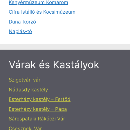
Kenyérmúzeum Komárom
Cifra Istálló és Kocsimúzeum
Duna-korzó
Naplás-tó
Várak és Kastályok
Szigetvári vár
Nádasdy kastély
Esterházy kastély – Fertőd
Esterházy kastély – Pápa
Sárospataki Rákóczi Vár
Cseszneki Vár