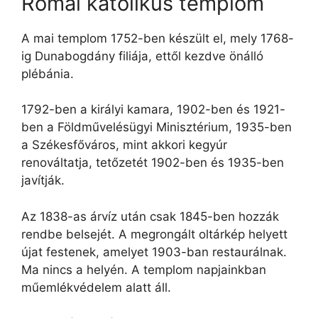
Római katolikus templom
A mai templom 1752-ben készült el, mely 1768-
ig Dunabogdány filiája, ettől kezdve önálló
plébánia.
1792-ben a királyi kamara, 1902-ben és 1921-
ben a Földművelésügyi Minisztérium, 1935-ben
a Székesfőváros, mint akkori kegyúr
renováltatja, tetőzetét 1902-ben és 1935-ben
javítják.
Az 1838-as árvíz után csak 1845-ben hozzák
rendbe belsejét. A megrongált oltárkép helyett
újat festenek, amelyet 1903-ban restaurálnak.
Ma nincs a helyén. A templom napjainkban
műemlékvédelem alatt áll.