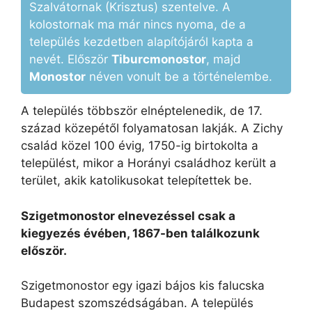
Szalvátornak (Krisztus) szentelve. A
kolostornak ma már nincs nyoma, de a
település kezdetben alapítójáról kapta a
nevét. Először
Tiburcmonostor
, majd
Monostor
néven vonult be a történelembe.
A település többször elnéptelenedik, de 17.
század közepétől folyamatosan lakják. A Zichy
család közel 100 évig, 1750-ig birtokolta a
települést, mikor a Horányi családhoz került a
terület, akik katolikusokat telepítettek be.
Szigetmonostor elnevezéssel csak a
kiegyezés évében, 1867-ben találkozunk
először.
Szigetmonostor egy igazi bájos kis falucska
Budapest szomszédságában. A település