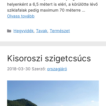
helyenként a 6,5 métert is eléri, a körülötte lévő
sziklafalak pedig maximum 70 méterre …
Olvass tovább
Kategória
Hegyvidék
,
Tavak
,
Természet
Kisoroszi szigetcsúcs
2018-03-30
Szerző:
orszagjáró