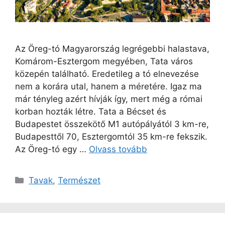
Az Öreg-tó Magyarország legrégebbi halastava,
Komárom-Esztergom megyében, Tata város
közepén található. Eredetileg a tó elnevezése
nem a korára utal, hanem a méretére. Igaz ma
már tényleg azért hívják így, mert még a római
korban hozták létre. Tata a Bécset és
Budapestet összekötő M1 autópályától 3 km-re,
Budapesttől 70, Esztergomtól 35 km-re fekszik.
Az Öreg-tó egy …
Olvass tovább
Kategória
Tavak
,
Természet