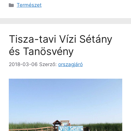
Kategória
Természet
Tisza-tavi Vízi Sétány
és Tanösvény
2018-03-06
Szerző:
orszagjáró