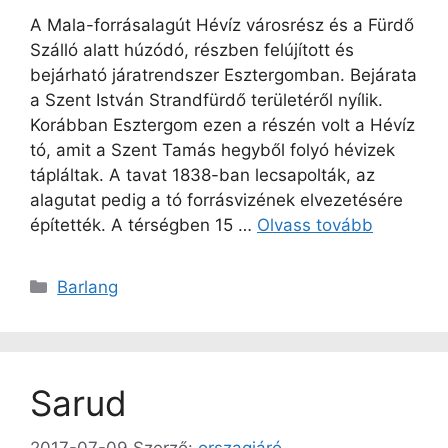
A Mala-forrásalagút Hévíz városrész és a Fürdő
Szálló alatt húzódó, részben felújított és
bejárható járatrendszer Esztergomban. Bejárata
a Szent István Strandfürdő területéről nyílik.
Korábban Esztergom ezen a részén volt a Hévíz
tó, amit a Szent Tamás hegyből folyó hévizek
tápláltak. A tavat 1838-ban lecsapolták, az
alagutat pedig a tó forrásvizének elvezetésére
építették. A térségben 15 …
Olvass tovább
Kategória
Barlang
Sarud
2017-07-09
Szerző:
orszagjáró