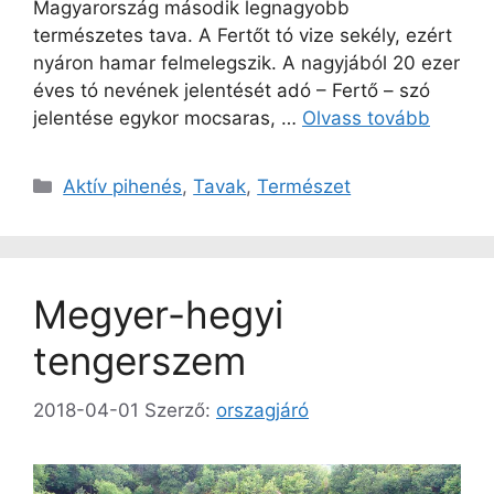
Magyarország második legnagyobb
természetes tava. A Fertőt tó vize sekély, ezért
nyáron hamar felmelegszik. A nagyjából 20 ezer
éves tó nevének jelentését adó – Fertő – szó
jelentése egykor mocsaras, …
Olvass tovább
Kategória
Aktív pihenés
,
Tavak
,
Természet
Megyer-hegyi
tengerszem
2018-04-01
Szerző:
orszagjáró