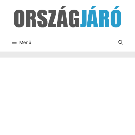
Kilépés
a
tartalomba
Menü