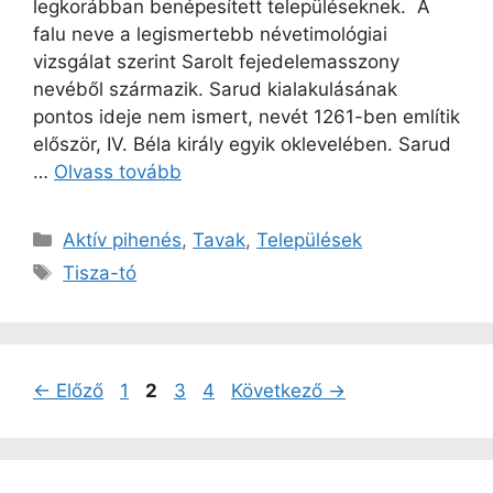
legkorábban benépesített településeknek. A
falu neve a legismertebb névetimológiai
vizsgálat szerint Sarolt fejedelemasszony
nevéből származik. Sarud kialakulásának
pontos ideje nem ismert, nevét 1261-ben említik
először, IV. Béla király egyik oklevelében. Sarud
…
Olvass tovább
Kategória
Aktív pihenés
,
Tavak
,
Települések
Címkék
Tisza-tó
Oldal
Oldal
Oldal
Oldal
←
Előző
1
2
3
4
Következő
→