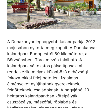
A Dunakanyar legnagyobb kalandparkja 2013
májusában nyitotta meg kapuit. A Dunakanyar
kalandpark Budapesttől 60 kilométerre, a
Börzsönyben, Törökmezőn található. A
kalandpark változatos pálya típusokkal
rendelkezik, melyek különböző nehézségi
fokozatokkal felejthetetlen, izgalmas
élményeket nyújthatnak gyerekeknek,
felnőtteknek, családoknak. A nagyjából 10
hektáros kalandparkban kötélpályák,
csúszópálya, mászófal, röplabda és
kézilabdapálya, pingpong asztal várja a