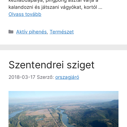
kalandozni és játszani vágyókat, kortól …
Olvass tovább
Kategória
Aktív pihenés
,
Természet
Szentendrei sziget
2018-03-17
Szerző:
orszagjáró