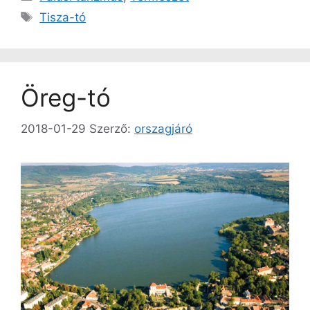
Címkék
Tisza-tó
Öreg-tó
2018-01-29
Szerző:
orszagjáró