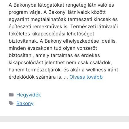
A Bakonyba látogatókat rengeteg látnivaló és
program várja. A Bakonyi látnivalók között
egyaránt megtalálhatóak természeti kincsek és
építészeti remekművek is. Természeti látnivalói
tökéletes kikapcsolódási lehetőséget
biztosítanak. A Bakony elhelyezkedése ideális,
minden évszakban tud olyan vonzerőt
biztosítani, amely tartalmas és érdekes
kikapcsolódást jelenthet nem csak családok,
hanem természetjárók, és akár a wellness iránt
érdeklődők számára is. …
Olvass tovább
Kategória
Hegyvidék
Címkék
Bakony