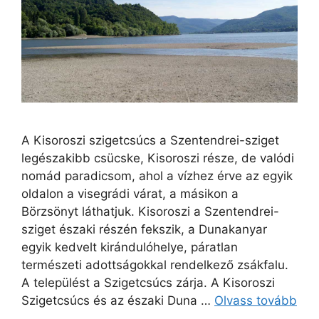
A Kisoroszi szigetcsúcs a Szentendrei-sziget
legészakibb csücske, Kisoroszi része, de valódi
nomád paradicsom, ahol a vízhez érve az egyik
oldalon a visegrádi várat, a másikon a
Börzsönyt láthatjuk. Kisoroszi a Szentendrei-
sziget északi részén fekszik, a Dunakanyar
egyik kedvelt kirándulóhelye, páratlan
természeti adottságokkal rendelkező zsákfalu.
A települést a Szigetcsúcs zárja. A Kisoroszi
Szigetcsúcs és az északi Duna …
Olvass tovább