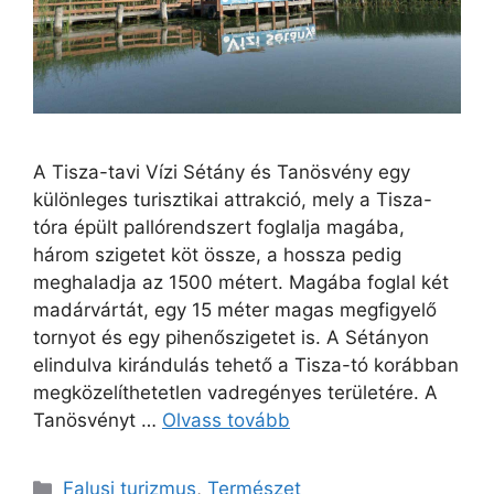
A Tisza-tavi Vízi Sétány és Tanösvény egy
különleges turisztikai attrakció, mely a Tisza-
tóra épült pallórendszert foglalja magába,
három szigetet köt össze, a hossza pedig
meghaladja az 1500 métert. Magába foglal két
madárvártát, egy 15 méter magas megfigyelő
tornyot és egy pihenőszigetet is. A Sétányon
elindulva kirándulás tehető a Tisza-tó korábban
megközelíthetetlen vadregényes területére. A
Tanösvényt …
Olvass tovább
Kategória
Falusi turizmus
,
Természet