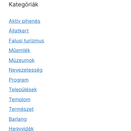
Kategóriák
Aktív pihenés
Állatkert
Falusi turizmus
Műemlék
Múzeumok
Nevezetesség
Program
Települések
Templom
Természet
Barlang
Hegyvidék