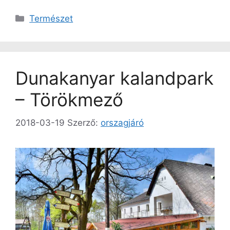
Kategória
Természet
Dunakanyar kalandpark
– Törökmező
2018-03-19
Szerző:
orszagjáró