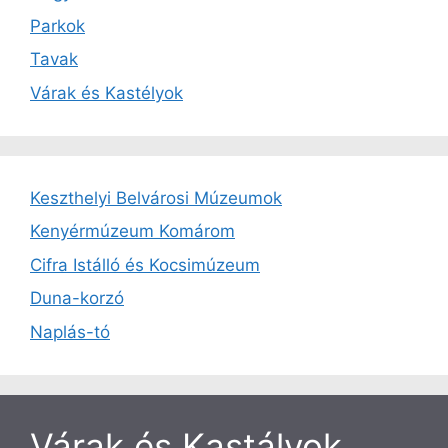
Parkok
Tavak
Várak és Kastélyok
Keszthelyi Belvárosi Múzeumok
Kenyérmúzeum Komárom
Cifra Istálló és Kocsimúzeum
Duna-korzó
Naplás-tó
Várak és Kastályok