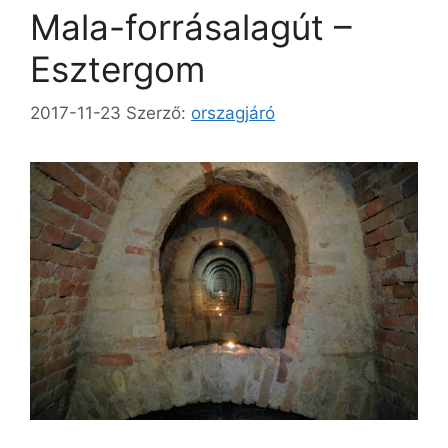
Mala-forrásalagút –
Esztergom
2017-11-23
Szerző:
orszagjáró