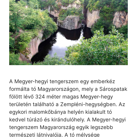
A Megyer-hegyi tengerszem egy emberkéz
formálta tó Magyarországon, mely a Sárospatak
fölött lévő 324 méter magas Megyer-hegy
területén található a Zempléni-hegységben. Az
egykori malomkőbánya helyén kialakult tó
kedvel túrázó és kirándulóhely. A Megyer-hegyi
tengerszem Magyarország egyik legszebb
természeti látnivalója. A tó mélysége