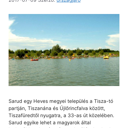
Sarud egy Heves megyei település a Tisza-tó
partján, Tiszanána és Újlőrincfalva között,
Tiszafüredtől nyugatra, a 33-as út közelében.
Sarud egyike lehet a magyarok által